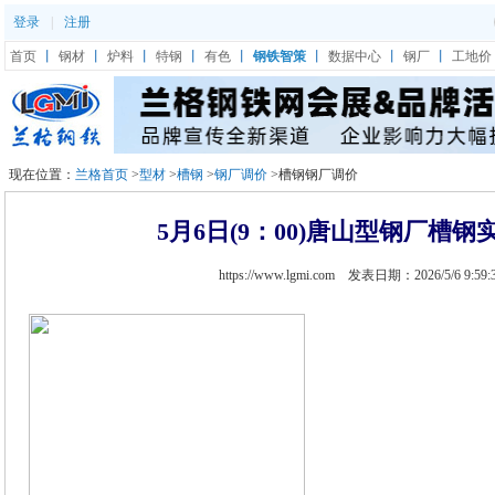
登录
|
注册
首页
丨
钢材
丨
炉料
丨
特钢
丨
有色
丨
钢铁智策
丨
数据中心
丨
钢厂
丨
工地价
现在位置：
兰格首页
>
型材
>
槽钢
>
钢厂调价
>槽钢钢厂调价
5月6日(9：00)唐山型钢厂槽
https://www.lgmi.com 发表日期：2026/5/6 9:59