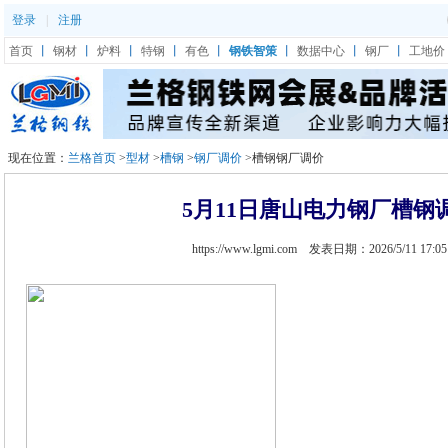
登录
|
注册
首页
丨
钢材
丨
炉料
丨
特钢
丨
有色
丨
钢铁智策
丨
数据中心
丨
钢厂
丨
工地价
现在位置：
兰格首页
>
型材
>
槽钢
>
钢厂调价
>槽钢钢厂调价
5月11日唐山电力钢厂槽钢
https://www.lgmi.com 发表日期：2026/5/11 17:0