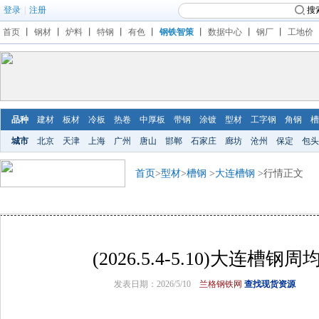
登录
|
注册
搜
首页
丨
钢材
丨
炉料
丨
特钢
丨
有色
丨
钢铁智策
丨
数据中心
丨
钢厂
丨
工地价
品种
建材
板材
冷板
热卷
中厚板
带钢
涂镀
型材
工字钢
角钢
槽
城市
北京
天津
上海
广州
唐山
邯郸
石家庄
廊坊
沧州
保定
包头
首页
>
型材
>
槽钢
>
大连槽钢
>行情正文
(2026.5.4-5.10)大连槽
发表日期：2026/5/10
兰格钢铁网
查找现货资源