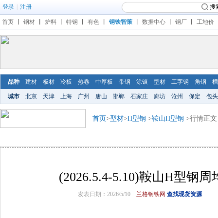
登录
|
注册
搜
首页
丨
钢材
丨
炉料
丨
特钢
丨
有色
丨
钢铁智策
丨
数据中心
丨
钢厂
丨
工地价
品种
建材
板材
冷板
热卷
中厚板
带钢
涂镀
型材
工字钢
角钢
槽
城市
北京
天津
上海
广州
唐山
邯郸
石家庄
廊坊
沧州
保定
包头
首页
>
型材
>
H型钢
>
鞍山H型钢
>行情正文
(2026.5.4-5.10)鞍山H型
发表日期：2026/5/10
兰格钢铁网
查找现货资源