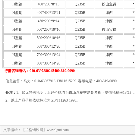
H型钢
400*200*8*13
Q235B
鞍山宝得
*
H型钢
400*400*13*21
Q235B
津西
*
H型钢
450*200*9*14
Q235B
津西
*
H型钢
500*200*10*16
Q235B
鞍山宝得
*
H型钢
500*200*10*16
Q235B
津西
*
H型钢
588*300*12*20
Q235B
津西
*
H型钢
700*300*13*24
Q235B
津西
*
H型钢
800*300*14*26
Q235B
津西
*
行情咨询电话：010-63978802或400-819-0090
信息监督：马力：010-63967913 13811615299 客服电话：400-819-0090
备注：
1、如无特殊说明，上述价格均为市场含税交易参考价（增值税税率13%）
2、以上产品价格依据标准为GB/T11263-1998。
文章编辑：【兰格钢铁网】www.lgmi.com