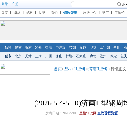
登录
|
注册
搜
首页
丨
钢材
丨
炉料
丨
特钢
丨
有色
丨
钢铁智策
丨
数据中心
丨
钢厂
丨
工地价
品种
建材
板材
冷板
热卷
中厚板
带钢
涂镀
型材
工字钢
角钢
槽
城市
北京
天津
上海
广州
唐山
邯郸
石家庄
廊坊
沧州
保定
包头
首页
>
型材
>
H型钢
>
济南H型钢
>行情正文
(2026.5.4-5.10)济南H型
发表日期：2026/5/10
兰格钢铁网
查找现货资源