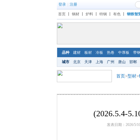
登录
|
注册
首页
丨
钢材
丨
炉料
丨
特钢
丨
有色
丨
钢铁智
品种
建材
板材
冷板
热卷
中厚板
带
城市
北京
天津
上海
广州
唐山
邯郸
首页
>
型材
>
(2026.5.
发表日期：2026/5/1