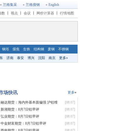
兰格集采
兰格搜钢
English
指数
丨
视点
丨
会议
丨
网价计算器
丨
行情地图
钢坯
煤焦
生铁
结构钢
废钢
不锈钢
东
济南
泰安
博兴
沈阳
南京
更多»