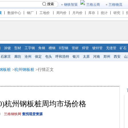
搜索
钢铁智策
兰格云商
兰格物流
策
丨
数据中心
丨
钢厂
丨
工地价
丨
周均价
丨
月均价
丨
库存
丨
统计
丨
研究
丨
钢
涂镀
型材
工字钢
角钢
槽钢
H型钢
管材
焊管
镀锌管
无缝管
矿石
石家庄
廊坊
沧州
保定
包头
呼和浩特
银川
太原
河南
郑州
西安
山
钢板桩
>
杭州钢板桩
>行情正文
4-5.10)杭州钢板桩周均市场价格
0
兰格钢铁网
查找现货资源