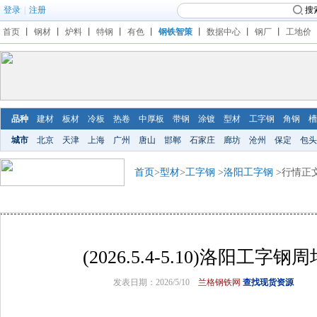
登录
|
注册
搜
首页
丨
钢材
丨
炉料
丨
特钢
丨
有色
丨
钢铁智策
丨
数据中心
丨
钢厂
丨
工地价
品种
建材
板材
冷板
热卷
中厚板
带钢
涂镀
型材
工字钢
角钢
槽
城市
北京
天津
上海
广州
唐山
邯郸
石家庄
廊坊
沧州
保定
包头
首页
>
型材
>
工字钢
>
洛阳工字钢
>行情正
(2026.5.4-5.10)洛阳工字
发表日期：2026/5/10
兰格钢铁网
查找现货资源