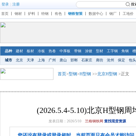
登录
|
注册
搜
首页
丨
钢材
丨
炉料
丨
特钢
丨
有色
丨
钢铁智策
丨
数据中心
丨
钢厂
丨
工地价
品种
建材
板材
冷板
热卷
中厚板
带钢
涂镀
型材
工字钢
角钢
槽
城市
北京
天津
上海
广州
唐山
邯郸
石家庄
廊坊
沧州
保定
包头
首页
>
型钢
>
H型钢
>>
北京H型钢
>正文
(2026.5.4-5.10)北京H型
发表日期：2026/5/10
兰格钢铁网
查找现货资源