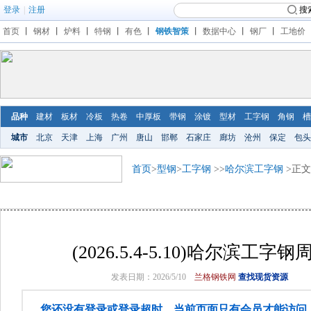
登录
|
注册
搜
首页
丨
钢材
丨
炉料
丨
特钢
丨
有色
丨
钢铁智策
丨
数据中心
丨
钢厂
丨
工地价
品种
建材
板材
冷板
热卷
中厚板
带钢
涂镀
型材
工字钢
角钢
槽
城市
北京
天津
上海
广州
唐山
邯郸
石家庄
廊坊
沧州
保定
包头
首页
>
型钢
>
工字钢
>>
哈尔滨工字钢
>正文
(2026.5.4-5.10)哈尔滨工
发表日期：2026/5/10
兰格钢铁网
查找现货资源