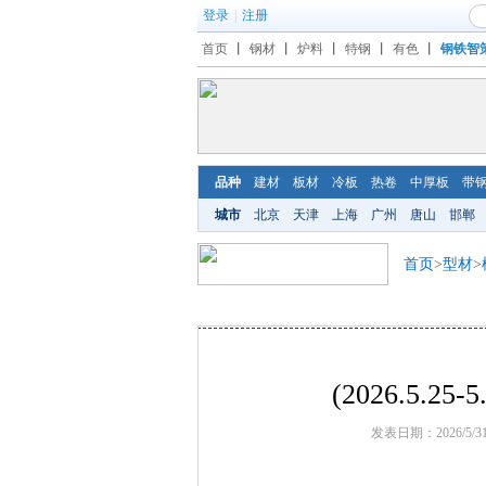
登录
|
注册
首页
丨
钢材
丨
炉料
丨
特钢
丨
有色
丨
钢铁智
品种
建材
板材
冷板
热卷
中厚板
带
城市
北京
天津
上海
广州
唐山
邯郸
首页
>
型材
>
(2026.5.
发表日期：2026/5/3