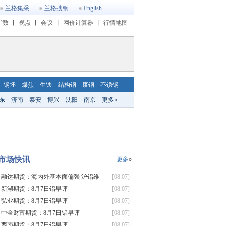
兰格集采
兰格搜钢
English
指数
丨
视点
丨
会议
丨
网价计算器
丨
行情地图
钢坯
煤焦
生铁
结构钢
废钢
不锈钢
东
济南
泰安
博兴
沈阳
南京
更多»