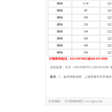
槽钢
6.3#
Q2
槽钢
8#
Q2
槽钢
10#
Q2
槽钢
12#
Q2
槽钢
14#
Q2
槽钢
16#
Q2
槽钢
18#
Q2
槽钢
20#
Q2
行情咨询电话：010-63978802或400-819-0090
信息监督：马力：010-63967913 13811615299 
备注：
1、如无特殊说明，上述价格均为市场含
文章编辑：【兰格钢铁网】www.lgmi.com