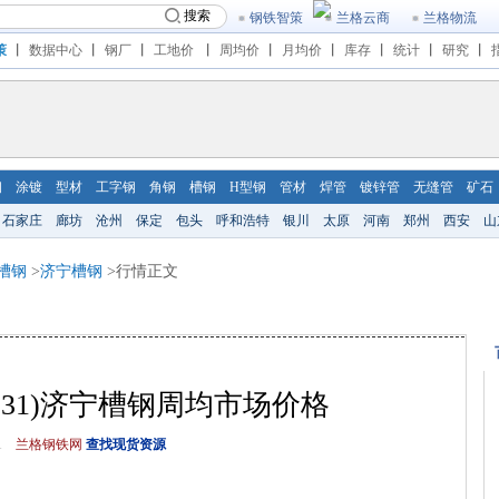
搜索
钢铁智策
兰格云商
兰格物流
策
丨
数据中心
丨
钢厂
丨
工地价
丨
周均价
丨
月均价
丨
库存
丨
统计
丨
研究
丨
钢
涂镀
型材
工字钢
角钢
槽钢
H型钢
管材
焊管
镀锌管
无缝管
矿石
石家庄
廊坊
沧州
保定
包头
呼和浩特
银川
太原
河南
郑州
西安
山
槽钢
>
济宁槽钢
>行情正文
25-5.31)济宁槽钢周均市场价格
1
兰格钢铁网
查找现货资源