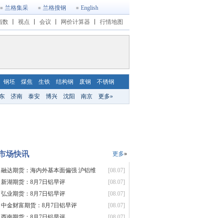
兰格集采
兰格搜钢
English
指数
丨
视点
丨
会议
丨
网价计算器
丨
行情地图
钢坯
煤焦
生铁
结构钢
废钢
不锈钢
东
济南
泰安
博兴
沈阳
南京
更多»