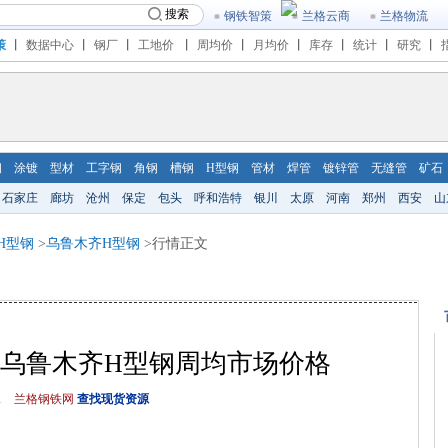
搜索
钢铁智策
兰格云商
兰格物流
策
丨
数据中心
丨
钢厂
丨
工地价
丨
周均价
丨
月均价
丨
库存
丨
统计
丨
研究
丨
钢
涂镀
型材
工字钢
角钢
槽钢
H型钢
管材
焊管
镀锌管
无缝管
矿石
石家庄
廊坊
沧州
保定
包头
呼和浩特
银川
太原
河南
郑州
西安
山
H型钢
>
乌鲁木齐H型钢
>行情正文
-5.31)乌鲁木齐H型钢周均市场价格
1
兰格钢铁网
查找现货资源