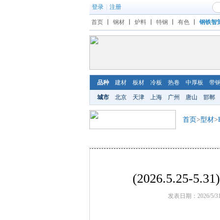
登录
|
注册
首页
丨
钢材
丨
炉料
丨
特钢
丨
有色
丨
钢铁智
品种
建材
板材
冷板
热卷
中厚板
带
城市
北京
天津
上海
广州
唐山
邯郸
首页
>
型材
>
(2026.5.25
发表日期：2026/5/3