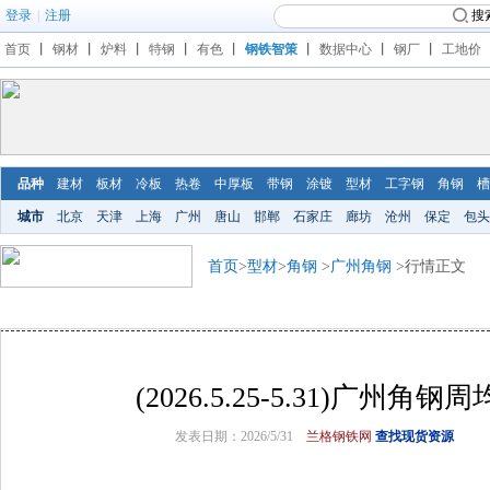
登录
|
注册
搜
首页
丨
钢材
丨
炉料
丨
特钢
丨
有色
丨
钢铁智策
丨
数据中心
丨
钢厂
丨
工地价
品种
建材
板材
冷板
热卷
中厚板
带钢
涂镀
型材
工字钢
角钢
槽
城市
北京
天津
上海
广州
唐山
邯郸
石家庄
廊坊
沧州
保定
包头
首页
>
型材
>
角钢
>
广州角钢
>行情正文
(2026.5.25-5.31)广州角
发表日期：2026/5/31
兰格钢铁网
查找现货资源