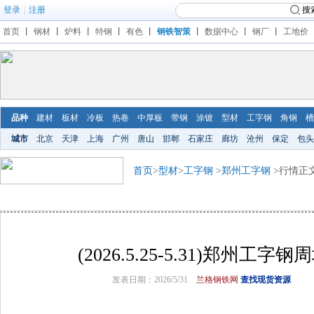
登录
|
注册
搜
首页
丨
钢材
丨
炉料
丨
特钢
丨
有色
丨
钢铁智策
丨
数据中心
丨
钢厂
丨
工地价
品种
建材
板材
冷板
热卷
中厚板
带钢
涂镀
型材
工字钢
角钢
槽
城市
北京
天津
上海
广州
唐山
邯郸
石家庄
廊坊
沧州
保定
包头
首页
>
型材
>
工字钢
>
郑州工字钢
>行情正
(2026.5.25-5.31)郑州工
发表日期：2026/5/31
兰格钢铁网
查找现货资源