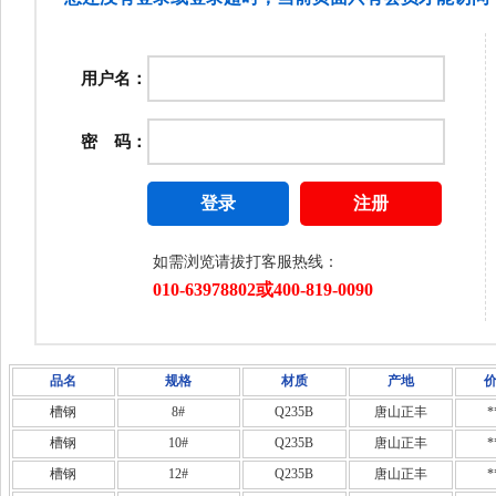
品名
规格
材质
产地
槽钢
8#
Q235B
唐山正丰
*
槽钢
10#
Q235B
唐山正丰
*
槽钢
12#
Q235B
唐山正丰
*