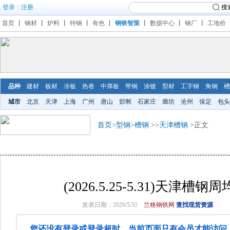
登录
|
注册
搜
首页
丨
钢材
丨
炉料
丨
特钢
丨
有色
丨
钢铁智策
丨
数据中心
丨
钢厂
丨
工地价
品种
建材
板材
冷板
热卷
中厚板
带钢
涂镀
型材
工字钢
角钢
槽
城市
北京
天津
上海
广州
唐山
邯郸
石家庄
廊坊
沧州
保定
包头
首页
>
型钢
>
槽钢
>>
天津槽钢
>正文
(2026.5.25-5.31)天津槽
发表日期：2026/5/31
兰格钢铁网
查找现货资源