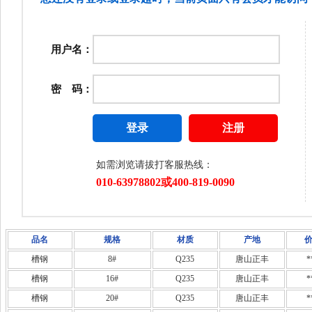
品名
规格
材质
产地
槽钢
8#
Q235
唐山正丰
*
槽钢
16#
Q235
唐山正丰
*
槽钢
20#
Q235
唐山正丰
*