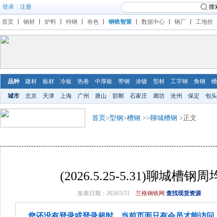
登录
|
注册
搜
首页
丨
钢材
丨
炉料
丨
特钢
丨
有色
丨
钢铁智策
丨
数据中心
丨
钢厂
丨
工地价
品种
建材
板材
冷板
热卷
中厚板
带钢
涂镀
型材
工字钢
角钢
槽
城市
北京
天津
上海
广州
唐山
邯郸
石家庄
廊坊
沧州
保定
包头
首页
>
型钢
>
槽钢
>>
聊城槽钢
>正文
(2026.5.25-5.31)聊城槽
发表日期：2026/5/31
兰格钢铁网
查找现货资源