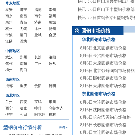
市场
圆钢
场价格
市场
市场
快讯：6日唐山瑞兴型钢出厂价
华东地区
价格
市场
价格
价格
快讯：6日唐山正丰型钢价格部
泰安
济宁
淄博
常州
价格
圆钢
南京
圆钢
南昌
圆钢
南宁
圆钢
福州
快讯：5日首钢长治H型钢指导
市场
圆钢
泉州
市场
圆钢
青岛
市场
圆钢
济南
市场
圆钢
聊城
价格
市场
圆钢
杭州
价格
市场
圆钢
无锡
价格
市场
圆钢
徐州
价格
市场
圆钢
扬州
圆钢市场价格
价格
市场
圆钢
宁波
价格
市场
圆钢
厦门
价格
市场
圆钢
盐城
价格
市场
圆钢
合肥
华北圆钢市场价格
价格
市场
圆钢
江阴
价格
市场
圆钢
潍坊
价格
市场
圆钢
价格
市场
圆钢
价格
市场
圆钢
价格
市场
圆钢
价格
市场
价格
市场
8月6日北京圆钢市场价格
中南地区
价格
市场
价格
市场
价格
价格
8月6日长治圆钢市场价格
武汉
郑州
长沙
洛阳
价格
价格
8月6日太原圆钢市场价格
圆钢
焦作
圆钢
南阳
圆钢
广州
圆钢
乐从
市场
圆钢
柳州
市场
圆钢
海口
市场
圆钢
市场
圆钢
8月6日北京镀锌圆钢市场价格
价格
市场
圆钢
价格
市场
圆钢
价格
市场
价格
市场
8月6日邯郸圆钢市场价格
西南地区
价格
市场
价格
市场
价格
价格
8月6日天津圆钢市场价格
成都
重庆
贵阳
昆明
价格
价格
圆钢
圆钢
圆钢
圆钢
东北圆钢市场价格
西北地区
市场
市场
市场
市场
兰州
西安
宝鸡
银川
8月6日大连圆钢市场价格
价格
价格
价格
价格
圆钢
西宁
圆钢
哈密
圆钢
喀什
圆钢
乌鲁木齐
8月6日沈阳圆钢市场价格
市场
圆钢
伊宁
市场
圆钢
和田
市场
圆钢
阿克苏
市场
圆钢市场
榆林
8月6日哈尔滨圆钢市场价格
价格
市场
圆钢
价格
市场
圆钢
价格
市场
圆钢市
价格
价格
圆钢
8月6日长春圆钢市场价格
型钢价格行情分析
价格
市场
价格
市场
价格
场价格
市场
更多
»
8月5日大连圆钢市场价格
价格
价格
价格