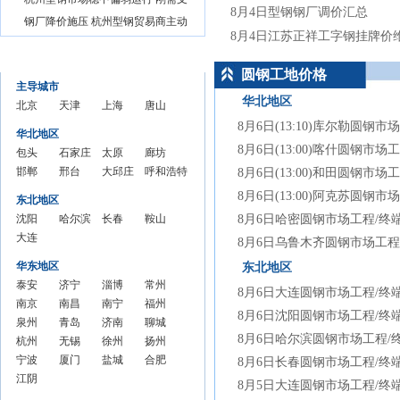
8月4日型钢钢厂调价汇总
钢厂降价施压 杭州型钢贸易商主动
8月4日江苏正祥工字钢挂牌价
圆钢工地价格
圆钢工地价格
主导城市
华北地区
北京
天津
上海
唐山
圆钢
圆钢
圆钢
圆钢
8月6日(13:10)库尔勒圆钢市
华北地区
结算
结算
结算
结算
8月6日(13:00)喀什圆钢市场
包头
石家庄
太原
廊坊
价格
价格
价格
价格
圆钢
邯郸
圆钢结
邢台
圆钢
大邱庄
圆钢
呼和浩特
8月6日(13:00)和田圆钢市场
结算
圆钢
算价格
圆钢
结算
圆钢结
结算
圆钢结算
8月6日(13:00)阿克苏圆钢市
东北地区
价格
结算
结算
价格
算价格
价格
价格
沈阳
哈尔滨
长春
鞍山
8月6日哈密圆钢市场工程/终
价格
价格
圆钢
大连
圆钢结
圆钢
圆钢
8月6日乌鲁木齐圆钢市场工程
结算
圆钢
算价格
结算
结算
华东地区
东北地区
价格
结算
价格
价格
泰安
济宁
淄博
常州
8月6日大连圆钢市场工程/终
价格
圆钢
南京
圆钢
南昌
圆钢
南宁
圆钢
福州
8月6日沈阳圆钢市场工程/终
结算
圆钢
泉州
结算
圆钢
青岛
结算
圆钢
济南
结算
圆钢
聊城
8月6日哈尔滨圆钢市场工程/
价格
结算
圆钢
杭州
价格
结算
圆钢
无锡
价格
结算
圆钢
徐州
价格
结算
圆钢
扬州
价格
结算
圆钢
宁波
价格
结算
圆钢
厦门
价格
结算
圆钢
盐城
价格
结算
圆钢
合肥
8月6日长春圆钢市场工程/终
价格
结算
圆钢
江阴
价格
结算
圆钢
价格
结算
圆钢
价格
结算
圆钢
8月5日大连圆钢市场工程/终
价格
结算
圆钢
价格
结算
价格
结算
价格
结算