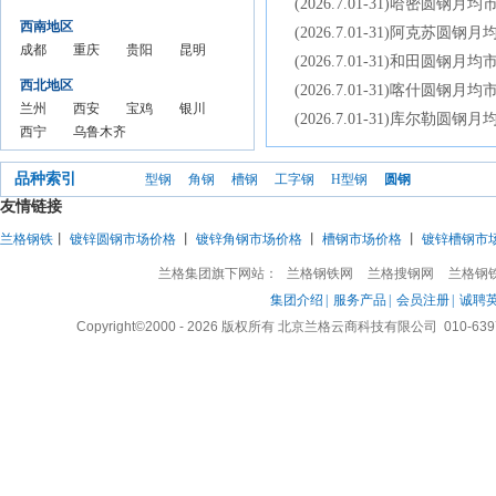
价
(2026.7.01-31)哈密圆钢月
价格
市场
圆钢
价格
市场
圆钢
价格
市场
价格
市场
西南地区
(2026.7.01-31)阿克苏圆钢
月均
价格
市场
月均
价格
市场
月均
价格
月均
价格
成都
重庆
贵阳
昆明
价
月均
价格
价
月均
价格
价
月均
价
月均
(2026.7.01-31)和田圆钢月
圆钢
圆钢
圆钢
圆钢
价
月均
价
月均
价
价
西北地区
(2026.7.01-31)喀什圆钢月
市场
市场
市场
市场
价
价
兰州
西安
宝鸡
银川
(2026.7.01-31)库尔勒圆钢
价格
价格
价格
价格
圆钢
西宁
圆钢
乌鲁木齐
圆钢
圆钢
月均
月均
月均
月均
市场
圆钢
市场
圆钢市场
市场
市场
价
价
价
价
品种索引
价格
市场
价格
价格月均
价格
价格
型钢
角钢
槽钢
工字钢
H型钢
圆钢
月均
价格
月均
价
月均
月均
友情链接
价
月均
价
价
价
兰格钢铁
丨
镀锌圆钢市场价格
丨
镀锌角钢市场价格
丨
槽钢市场价格
丨
镀锌槽钢市
价