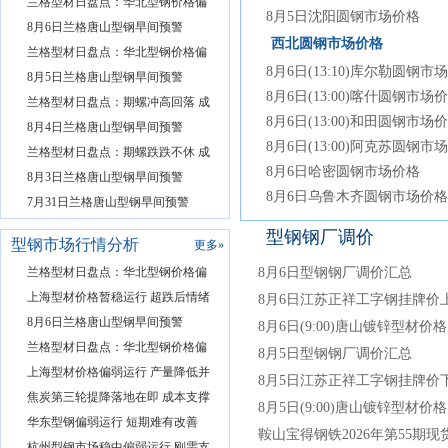
兰格型材日盘点：华北型钢价格偏
8月5日沈阳圆钢市场价格
8月6日兰格唐山型钢早间预警
西北圆钢市场价格
兰格型材日盘点：华北型钢价格偏
8月6日(13:10)库尔勒圆钢市
8月5日兰格唐山型钢早间预警
8月6日(13:00)喀什圆钢市场
兰格型材日盘点：期螺冲高回落 成
8月6日(13:00)和田圆钢市场
8月4日兰格唐山型钢早间预警
8月6日(13:00)阿克苏圆钢市
兰格型材日盘点：期螺跌跌不休 成
8月6日哈密圆钢市场价格
8月3日兰格唐山型钢早间预警
8月6日乌鲁木齐圆钢市场价格
7月31日兰格唐山型钢早间预警
型钢钢厂调价
型钢市场行情分析
更多
»
兰格型材日盘点：华北型钢价格偏
8月6日型钢钢厂调价汇总
上海型材价格暂稳运行 超跌后情绪
8月6日江苏正祥工字钢挂牌价上
8月6日兰格唐山型钢早间预警
8月6日(9:00)唐山镀锌型材价
兰格型材日盘点：华北型钢价格偏
8月5日型钢钢厂调价汇总
上海型材价格偏弱运行 产量降低并
8月5日江苏正祥工字钢挂牌价下
焦炭第三轮提降落地在即 成本支撑
8月5日(9:00)唐山镀锌型材价
华东型钢偏弱运行 短期难有改善
鞍山宝得钢铁2026年第55期
杭州型钢市场稳中偏弱运行 刚需支