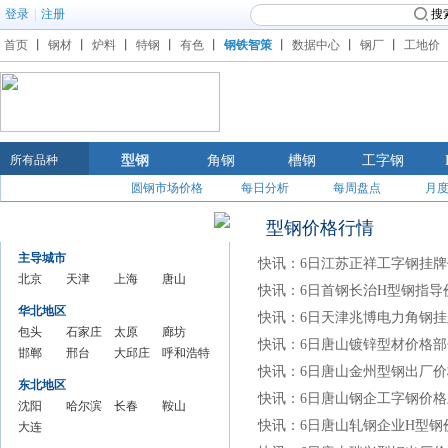
登录
|
注册
搜
首页
丨
钢材
丨
炉料
丨
特钢
丨
有色
丨
钢铁智策
丨
数据中心
丨
钢厂
丨
工地价
所有品种
型钢
角钢
槽钢
工字钢
圆钢市场价格
每日分析
每周盘点
月
圆钢城市行情
型钢价格行情
主导城市
快讯：6日江苏正祥工字钢挂牌
北京
天津
上海
唐山
快讯：6日首钢长治H型钢指导
圆钢
圆钢
圆钢
圆钢
华北地区
快讯：6日天津兆博电力角钢
市场
市场
市场
市场
包头
石家庄
太原
廊坊
价格
价格
价格
价格
快讯：6日唐山镀锌型材价格部
圆钢
邯郸
圆钢市
邢台
圆钢
大邱庄
圆钢
呼和浩特
快讯：6日唐山金州型钢出厂价
市场
圆钢
场价格
圆钢
市场
圆钢市
市场
圆钢市场
东北地区
价格
市场
市场
价格
场价格
价格
价格
快讯：6日唐山钢企工字钢价格
沈阳
哈尔滨
长春
鞍山
价格
价格
快讯：6日唐山轧钢企业H型钢
圆钢
大连
圆钢市
圆钢
圆钢