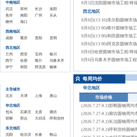
中南地区
8月5日沈阳圆钢市场工程/终
价格
结算
价格
价格
价格
武汉
郑州
长沙
洛阳
西北地区
价格
圆钢
焦作
圆钢
南阳
圆钢
广州
圆钢
乐从
8月6日(13:10)库尔勒圆钢市
结算
圆钢
柳州
结算
圆钢
海口
结算
圆钢
结算
圆钢
8月6日(13:00)喀什圆钢市场
价格
结算
圆钢
价格
结算
圆钢
价格
结算
价格
结算
西南地区
价格
结算
价格
结算
价格
价格
8月6日(13:00)和田圆钢市场
成都
重庆
贵阳
昆明
价格
价格
8月6日(13:00)阿克苏圆钢市
圆钢
圆钢
圆钢
圆钢
西北地区
结算
结算
结算
结算
8月6日哈密圆钢市场工程/终
兰州
西安
宝鸡
银川
价格
价格
价格
价格
8月6日乌鲁木齐圆钢市场工程
圆钢
西宁
圆钢
哈密
圆钢
喀什
圆钢
乌鲁木齐
结算
圆钢
伊宁
结算
圆钢
和田
结算
圆钢
阿克苏
结算
圆钢结算
榆林
价格
结算
圆钢
价格
市场
圆钢
价格
市场
圆钢市
价格
价格
圆钢
每周均价
各城市每周均价
价格
市场
价格
市场
价格
场价格
市场
价格
价格
价格
华北地区
主导城市
北京
天津
上海
唐山
市场价格
圆钢
圆钢
圆钢
圆钢
华北地区
(2026.7.27-8.2)邯郸圆钢
市场
市场
市场
市场
包头
石家庄
太原
廊坊
(2026.7.27-8.2)廊坊圆钢
价格
价格
价格
价格
圆钢
邯郸
圆钢市
邢台
圆钢
大邱庄
圆钢
呼和浩特
周均
周均
周均
周均
(2026.7.27-8.2)长治圆钢
市场
圆钢
场价格
圆钢
市场
圆钢市
市场
圆钢市场
价
价
价
价
东北地区
(2026.7.27-8.2)呼和浩特
价格
市场
周均价
市场
价格
场价格
价格
价格周均
沈阳
哈尔滨
长春
鞍山